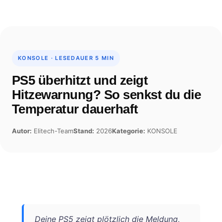
Skip
to
content
KONSOLE · LESEDAUER 5 MIN
PS5 überhitzt und zeigt
Hitzewarnung? So senkst du die
Temperatur dauerhaft
Autor:
Elitech-Team
Stand:
2026
Kategorie:
KONSOLE
Deine PS5 zeigt plötzlich die Meldung,