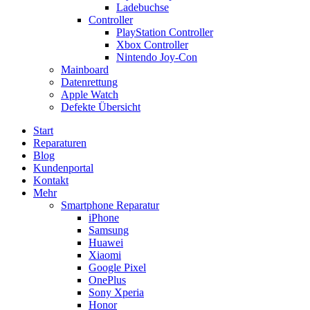
Ladebuchse
Controller
PlayStation Controller
Xbox Controller
Nintendo Joy-Con
Mainboard
Datenrettung
Apple Watch
Defekte Übersicht
Start
Reparaturen
Blog
Kundenportal
Kontakt
Mehr
Smartphone Reparatur
iPhone
Samsung
Huawei
Xiaomi
Google Pixel
OnePlus
Sony Xperia
Honor