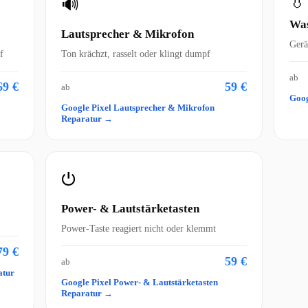
💧
🔊
Was
Lautsprecher & Mikrofon
Gerä
f
Ton krächzt, rasselt oder klingt dumpf
ab
69 €
59 €
ab
Goog
Google Pixel Lautsprecher & Mikrofon
Reparatur →
⏻
Power- & Lautstärketasten
Power-Taste reagiert nicht oder klemmt
79 €
59 €
ab
atur
Google Pixel Power- & Lautstärketasten
Reparatur →