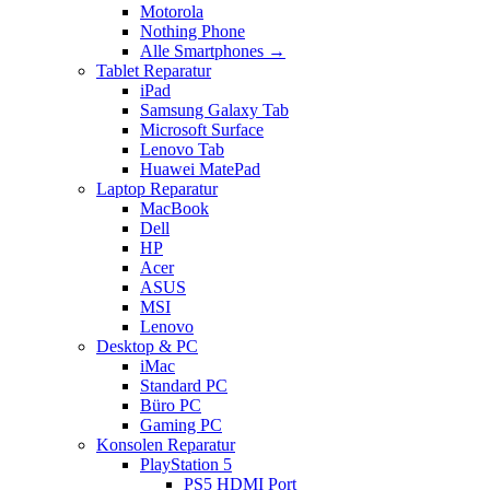
Motorola
Nothing Phone
Alle Smartphones →
Tablet Reparatur
iPad
Samsung Galaxy Tab
Microsoft Surface
Lenovo Tab
Huawei MatePad
Laptop Reparatur
MacBook
Dell
HP
Acer
ASUS
MSI
Lenovo
Desktop & PC
iMac
Standard PC
Büro PC
Gaming PC
Konsolen Reparatur
PlayStation 5
PS5 HDMI Port