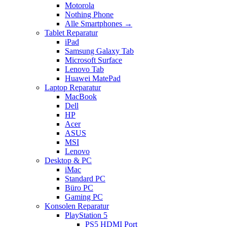
Motorola
Nothing Phone
Alle Smartphones →
Tablet Reparatur
iPad
Samsung Galaxy Tab
Microsoft Surface
Lenovo Tab
Huawei MatePad
Laptop Reparatur
MacBook
Dell
HP
Acer
ASUS
MSI
Lenovo
Desktop & PC
iMac
Standard PC
Büro PC
Gaming PC
Konsolen Reparatur
PlayStation 5
PS5 HDMI Port