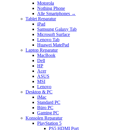
Motorola
Nothing Phone
Alle Smartphones →
Tablet Reparatur
iPad
Samsung Galaxy Tab
Microsoft Surface
Lenovo Tab
Huawei MatePad
Laptop Reparatur
MacBook
Dell
HP
Acer
ASUS
MSI
Lenovo
Desktop & PC
iMac
Standard PC
Büro PC
Gaming PC
Konsolen Reparatur
PlayStation 5
PS5 HDMI Port