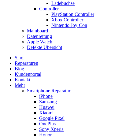
Ladebuchse
Controller
PlayStation Controller
Xbox Controller
Nintendo Joy-Con
Mainboard
Datenrettung
Apple Watch
Defekte Übersicht
Start
Reparaturen
Blog
Kundenportal
Kontakt
Mehr
Smartphone Reparatur
iPhone
Samsung
Huawei
Xiaomi
Google Pixel
OnePlus
Sony Xperia
Honor