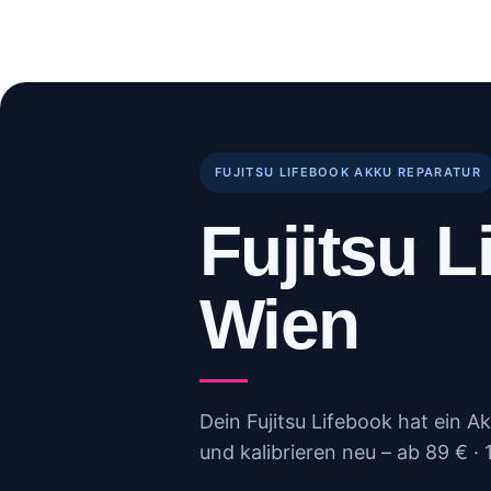
Skip
to
Start
Reparaturen
B
content
FUJITSU LIFEBOOK AKKU REPARATUR
Fujitsu 
Wien
Dein Fujitsu Lifebook hat ein A
und kalibrieren neu – ab 89 € · 