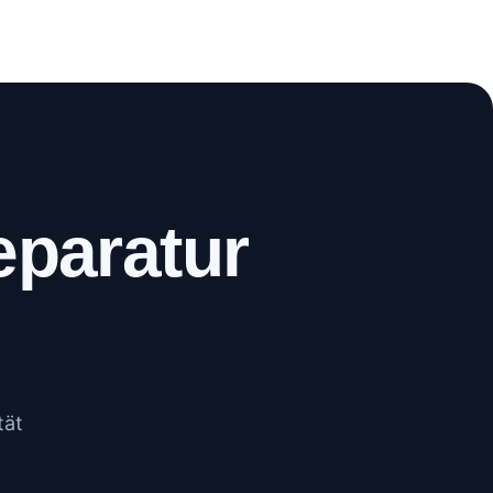
WhatsApp
Anrufen
eparatur
tät