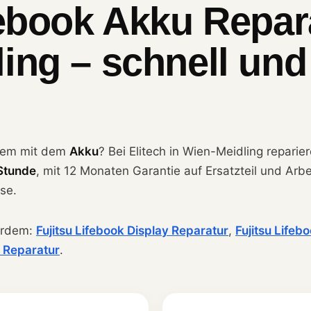
febook Akku Repar
ing – schnell und
blem mit dem
Akku
? Bei Elitech in Wien-Meidling reparie
 Stunde
, mit 12 Monaten Garantie auf Ersatzteil und Arb
se.
erdem:
Fujitsu Lifebook Display Reparatur
,
Fujitsu Life
 Reparatur
.