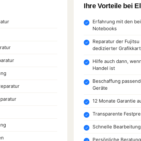
Ihre Vorteile bei E
ratur
Erfahrung mit den bei
Notebooks
Reparatur der Fujits
ratur
dedizierter Grafikkar
paratur
Hilfe auch dann, wen
Handel ist
ung
Beschaffung passender
Reparatur
Geräte
paratur
12 Monate Garantie a
Transparente Festpre
ung
Schnelle Bearbeitung
en
Persönliche Beratung