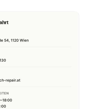
ahrt
ße 54, 1120 Wien
130
ch-repair.at
ITEN
0–18:00
4:00