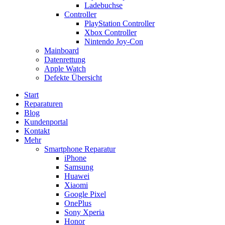
Ladebuchse
Controller
PlayStation Controller
Xbox Controller
Nintendo Joy-Con
Mainboard
Datenrettung
Apple Watch
Defekte Übersicht
Start
Reparaturen
Blog
Kundenportal
Kontakt
Mehr
Smartphone Reparatur
iPhone
Samsung
Huawei
Xiaomi
Google Pixel
OnePlus
Sony Xperia
Honor