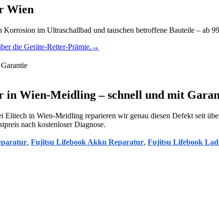
ur Wien
 Korrosion im Ultraschallbad und tauschen betroffene Bauteile – ab 99
ber die Geräte-Retter-Prämie.
→
Garantie
 in Wien-Meidling – schnell und mit Garan
i Elitech in Wien-Meidling reparieren wir genau diesen Defekt seit üb
stpreis nach kostenloser Diagnose.
eparatur
,
Fujitsu Lifebook Akku Reparatur
,
Fujitsu Lifebook La