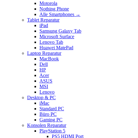
Motorola
Nothing Phone
Alle Smartphones →
Tablet Reparatur
iPad
Samsung Galaxy Tab
Microsoft Surface
Lenovo Tab
Huawei MatePad
Laptop Reparatur
MacBook
Dell
HP
Acer
ASUS
MSI
Lenovo
Desktop & PC
iMac
Standard PC
Büro PC
Gaming PC
Konsolen Reparatur
PlayStation 5
PS5 HDMI Port