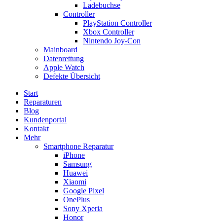
Ladebuchse
Controller
PlayStation Controller
Xbox Controller
Nintendo Joy-Con
Mainboard
Datenrettung
Apple Watch
Defekte Übersicht
Start
Reparaturen
Blog
Kundenportal
Kontakt
Mehr
Smartphone Reparatur
iPhone
Samsung
Huawei
Xiaomi
Google Pixel
OnePlus
Sony Xperia
Honor