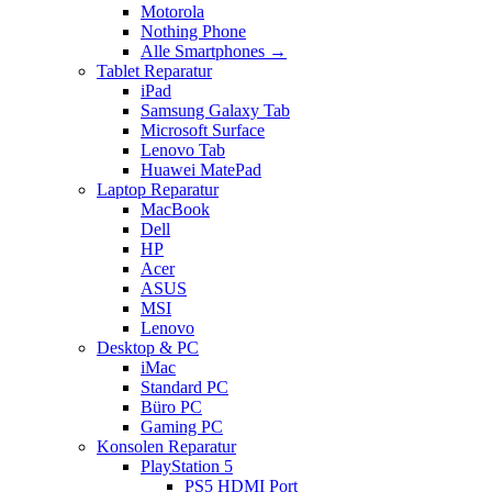
Motorola
Nothing Phone
Alle Smartphones →
Tablet Reparatur
iPad
Samsung Galaxy Tab
Microsoft Surface
Lenovo Tab
Huawei MatePad
Laptop Reparatur
MacBook
Dell
HP
Acer
ASUS
MSI
Lenovo
Desktop & PC
iMac
Standard PC
Büro PC
Gaming PC
Konsolen Reparatur
PlayStation 5
PS5 HDMI Port