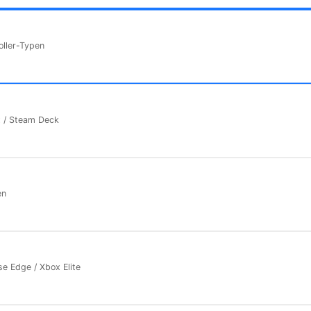
oller-Typen
x / Steam Deck
en
e Edge / Xbox Elite