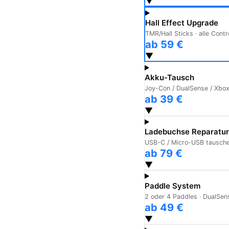
▼
Hall Effect Upgrade
TMR/Hall Sticks · alle Contr
ab 59 €
▼
Akku-Tausch
Joy-Con / DualSense / Xbo
ab 39 €
▼
Ladebuchse Reparatur
USB-C / Micro-USB tausch
ab 79 €
▼
Paddle System
2 oder 4 Paddles · DualSens
ab 49 €
▼