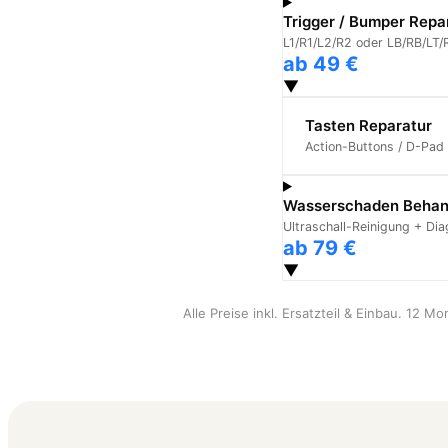
Trigger / Bumper Repa
L1/R1/L2/R2 oder LB/RB/LT/
ab 49 €
▼
Tasten Reparatur
Action-Buttons / D-Pad
Wasserschaden Behan
Ultraschall-Reinigung + Di
ab 79 €
▼
Alle Preise inkl. Ersatzteil & Einbau. 12 M