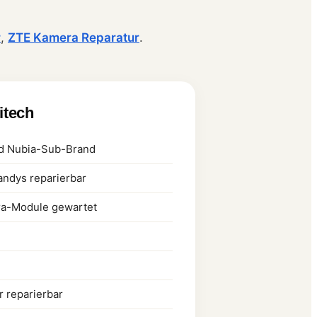
r
,
ZTE Kamera Reparatur
.
litech
nd Nubia-Sub-Brand
ndys reparierbar
a-Module gewartet
r reparierbar