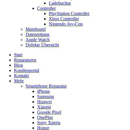
Ladebuchse
Controller
PlayStation Controller
Xbox Controller
Nintendo Joy-Con
Mainboard
Datenrettung
Apple Watch
Defekte Übersicht
Start
Reparaturen
Blog
Kundenportal
Kontakt
Mehr
Smartphone Reparatur
iPhone
Samsung
Huawei
Xiaomi
Google Pixel
OnePlus
Sony Xperia
Honor