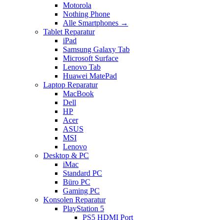
Motorola
Nothing Phone
Alle Smartphones →
Tablet Reparatur
iPad
Samsung Galaxy Tab
Microsoft Surface
Lenovo Tab
Huawei MatePad
Laptop Reparatur
MacBook
Dell
HP
Acer
ASUS
MSI
Lenovo
Desktop & PC
iMac
Standard PC
Büro PC
Gaming PC
Konsolen Reparatur
PlayStation 5
PS5 HDMI Port