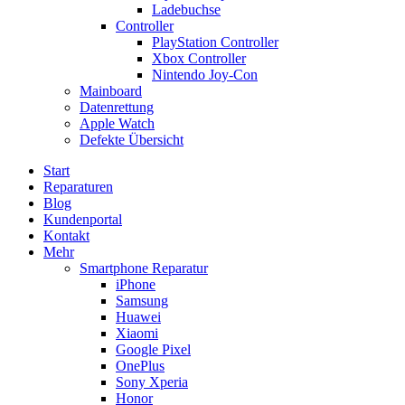
Ladebuchse
Controller
PlayStation Controller
Xbox Controller
Nintendo Joy-Con
Mainboard
Datenrettung
Apple Watch
Defekte Übersicht
Start
Reparaturen
Blog
Kundenportal
Kontakt
Mehr
Smartphone Reparatur
iPhone
Samsung
Huawei
Xiaomi
Google Pixel
OnePlus
Sony Xperia
Honor