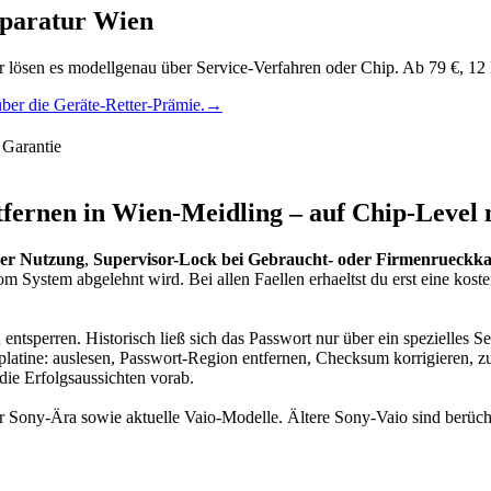
eparatur Wien
ir lösen es modellgenau über Service-Verfahren oder Chip. Ab 79 €, 12
ber die Geräte-Retter-Prämie.
→
Garantie
fernen in Wien-Meidling – auf Chip-Level 
ger Nutzung
,
Supervisor-Lock bei Gebraucht- oder Firmenrueckk
stem abgelehnt wird. Bei allen Faellen erhaeltst du erst eine koste
u entsperren. Historisch ließ sich das Passwort nur über ein spezielles
platine: auslesen, Passwort-Region entfernen, Checksum korrigieren, z
die Erfolgsaussichten vorab.
er Sony-Ära sowie aktuelle Vaio-Modelle. Ältere Sony-Vaio sind berüch