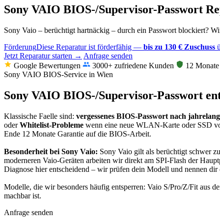
Sony VAIO BIOS-/Supervisor-Passwort R
Sony Vaio – berüchtigt hartnäckig – durch ein Passwort blockiert? W
Förderung
Diese Reparatur ist förderfähig —
bis zu 130 € Zuschuss
ü
Jetzt Reparatur starten →
Anfrage senden
Google Bewertungen
3000+ zufriedene Kunden
12 Monate 
Sony VAIO BIOS-Service in Wien
Sony VAIO BIOS-/Supervisor-Passwort ent
Klassische Faelle sind:
vergessenes BIOS-Passwort nach jahrelan
oder
Whitelist-Probleme
wenn eine neue WLAN-Karte oder SSD vom Sy
Ende 12 Monate Garantie auf die BIOS-Arbeit.
Besonderheit bei Sony Vaio:
Sony Vaio gilt als berüchtigt schwer z
moderneren Vaio-Geräten arbeiten wir direkt am SPI-Flash der Haupt
Diagnose hier entscheidend – wir prüfen dein Modell und nennen dir 
Modelle, die wir besonders häufig entsperren: Vaio S/Pro/Z/Fit aus d
machbar ist.
Anfrage senden