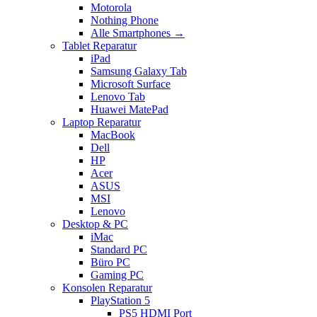
Motorola
Nothing Phone
Alle Smartphones →
Tablet Reparatur
iPad
Samsung Galaxy Tab
Microsoft Surface
Lenovo Tab
Huawei MatePad
Laptop Reparatur
MacBook
Dell
HP
Acer
ASUS
MSI
Lenovo
Desktop & PC
iMac
Standard PC
Büro PC
Gaming PC
Konsolen Reparatur
PlayStation 5
PS5 HDMI Port