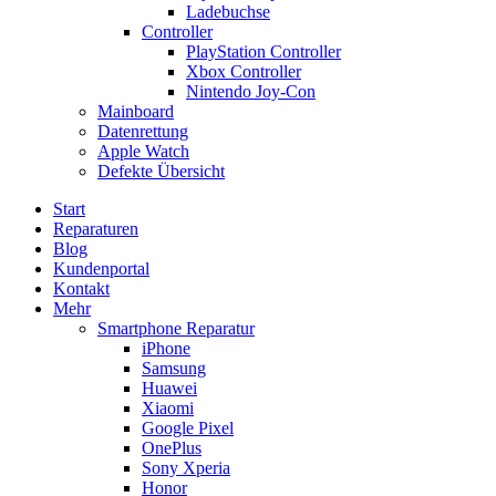
Ladebuchse
Controller
PlayStation Controller
Xbox Controller
Nintendo Joy-Con
Mainboard
Datenrettung
Apple Watch
Defekte Übersicht
Start
Reparaturen
Blog
Kundenportal
Kontakt
Mehr
Smartphone Reparatur
iPhone
Samsung
Huawei
Xiaomi
Google Pixel
OnePlus
Sony Xperia
Honor