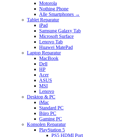
Motorola
Nothing Phone
Alle Smartphones →
Tablet Reparatur
iPad
Samsung Galaxy Tab
Microsoft Surface
Lenovo Tab
Huawei MatePad
Laptop Reparatur
MacBook
Dell
HP
Acer
ASUS
MSI
Lenovo
Desktop & PC
iMac
Standard PC
Büro PC
Gaming PC
Konsolen Reparatur
PlayStation 5
PS5 HDMI Port