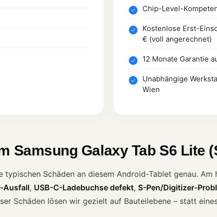
Chip-Level-Kompetenz
Kostenlose Erst-Eins
€ (voll angerechnet)
12 Monate Garantie a
Unabhängige Werkstatt
Wien
im Samsung Galaxy Tab S6 Lite 
e typischen Schäden an diesem Android-Tablet genau. Am hä
-Ausfall
,
USB-C-Ladebuchse defekt
,
S-Pen/Digitizer-Prob
ieser Schäden lösen wir gezielt auf Bauteilebene – statt ein