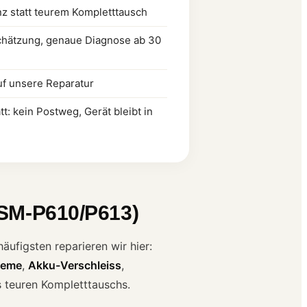
 statt teurem Kompletttausch
chätzung, genaue Diagnose ab 30
uf unsere Reparatur
: kein Postweg, Gerät bleibt in
(SM-P610/P613)
ufigsten reparieren wir hier:
leme
,
Akku-Verschleiss
,
es teuren Kompletttauschs.