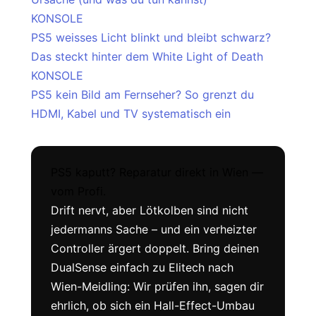
KONSOLE
PS5 weisses Licht blinkt und bleibt schwarz?
Das steckt hinter dem White Light of Death
KONSOLE
PS5 kein Bild am Fernseher? So grenzt du
HDMI, Kabel und TV systematisch ein
PS5 kaputt? Reparatur direkt in Wien —
vom Profi.
Drift nervt, aber Lötkolben sind nicht
jedermanns Sache – und ein verheizter
Controller ärgert doppelt. Bring deinen
DualSense einfach zu Elitech nach
Wien-Meidling: Wir prüfen ihn, sagen dir
ehrlich, ob sich ein Hall-Effect-Umbau