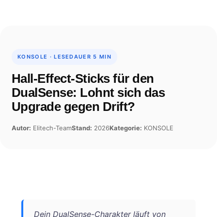
Skip
to
content
KONSOLE · LESEDAUER 5 MIN
Hall-Effect-Sticks für den
DualSense: Lohnt sich das
Upgrade gegen Drift?
Autor:
Elitech-Team
Stand:
2026
Kategorie:
KONSOLE
Dein DualSense-Charakter läuft von