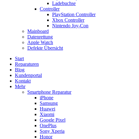
Ladebuchse
Controller
PlayStation Controller
Xbox Controller
Nintendo Joy-Con
Mainboard
Datenrettung
Apple Watch
Defekte Übersicht
Start
Reparaturen
Blog
Kundenportal
Kontakt
Mehr
Smartphone Reparatur
iPhone
Samsung
Huawei
Xiaomi
Google Pixel
OnePlus
Sony Xperia
Honor