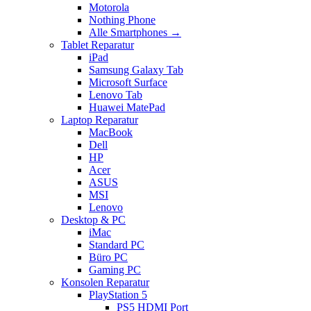
Motorola
Nothing Phone
Alle Smartphones →
Tablet Reparatur
iPad
Samsung Galaxy Tab
Microsoft Surface
Lenovo Tab
Huawei MatePad
Laptop Reparatur
MacBook
Dell
HP
Acer
ASUS
MSI
Lenovo
Desktop & PC
iMac
Standard PC
Büro PC
Gaming PC
Konsolen Reparatur
PlayStation 5
PS5 HDMI Port