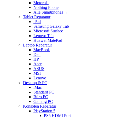
Motorola
Nothing Phone
Alle Smartphones →
Tablet Reparatur
iPad
Samsung Galaxy Tab
Microsoft Surface
Lenovo Tab
Huawei MatePad
Laptop Reparatur
MacBook
Dell
HP
Acer
ASUS
MSI
Lenovo
Desktop & PC
iMac
Standard PC
Büro PC
Gaming PC
Konsolen Reparatur
PlayStation 5
PS5 HDMI Port