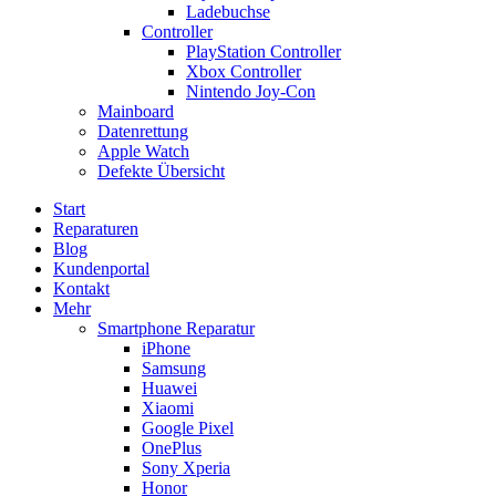
Ladebuchse
Controller
PlayStation Controller
Xbox Controller
Nintendo Joy-Con
Mainboard
Datenrettung
Apple Watch
Defekte Übersicht
Start
Reparaturen
Blog
Kundenportal
Kontakt
Mehr
Smartphone Reparatur
iPhone
Samsung
Huawei
Xiaomi
Google Pixel
OnePlus
Sony Xperia
Honor