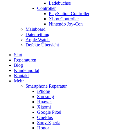
Ladebuchse
Controller
PlayStation Controller
Xbox Controller
Nintendo Joy-Con
Mainboard
Datenrettung
Apple Watch
Defekte Übersicht
Start
Reparaturen
Blog
Kundenportal
Kontakt
Mehr
Smartphone Reparatur
iPhone
Samsung
Huawei
Xiaomi
Google Pixel
OnePlus
Sony Xperia
Honor