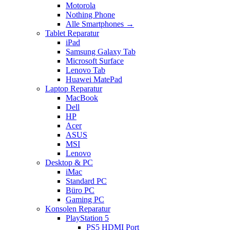
Motorola
Nothing Phone
Alle Smartphones →
Tablet Reparatur
iPad
Samsung Galaxy Tab
Microsoft Surface
Lenovo Tab
Huawei MatePad
Laptop Reparatur
MacBook
Dell
HP
Acer
ASUS
MSI
Lenovo
Desktop & PC
iMac
Standard PC
Büro PC
Gaming PC
Konsolen Reparatur
PlayStation 5
PS5 HDMI Port