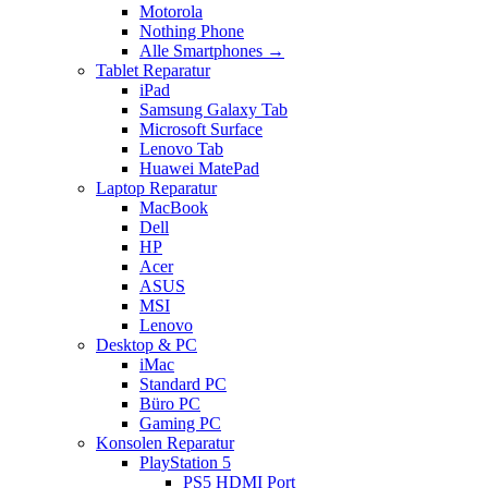
Motorola
Nothing Phone
Alle Smartphones →
Tablet Reparatur
iPad
Samsung Galaxy Tab
Microsoft Surface
Lenovo Tab
Huawei MatePad
Laptop Reparatur
MacBook
Dell
HP
Acer
ASUS
MSI
Lenovo
Desktop & PC
iMac
Standard PC
Büro PC
Gaming PC
Konsolen Reparatur
PlayStation 5
PS5 HDMI Port