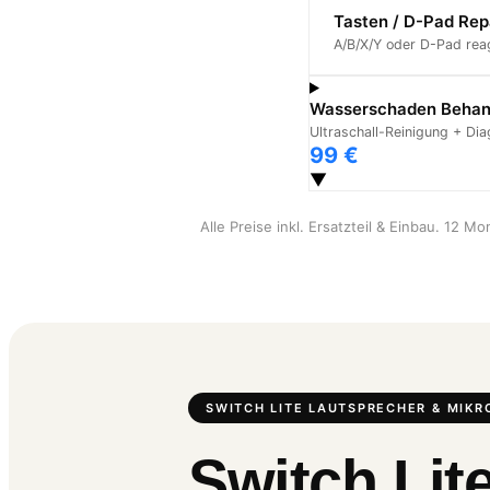
Tasten / D-Pad Rep
A/B/X/Y oder D-Pad reag
Wasserschaden Behan
Ultraschall-Reinigung + Di
99 €
▼
Alle Preise inkl. Ersatzteil & Einbau. 12 M
SWITCH LITE LAUTSPRECHER & MIKR
Switch Lit