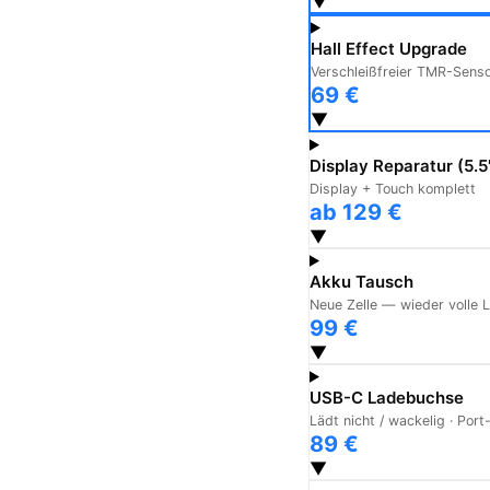
▼
Hall Effect Upgrade
Verschleißfreier TMR-Sensor
69 €
▼
Display Reparatur (5.5
Display + Touch komplett
ab 129 €
▼
Akku Tausch
Neue Zelle — wieder volle L
99 €
▼
USB-C Ladebuchse
Lädt nicht / wackelig · Por
89 €
▼