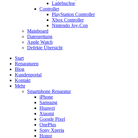
Ladebuchse
Controller
PlayStation Controller
Xbox Controller
Nintendo Joy-Con
Mainboard
Datenrettung
Apple Watch
Defekte Übersicht
Start
Reparaturen
Blog
Kundenportal
Kontakt
Mehr
Smartphone Reparatur
iPhone
Samsung
Huawei
Xiaomi
Google Pixel
OnePlus
Sony Xperia
Honor