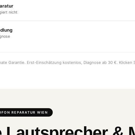
aratur
iert nicht
dlung
agnose
onate Garantie. Erst-Einschätzung kostenlos, Diagnose ab 30 €. Klicken S
OFON REPARATUR WIEN
e Lautsprecher & 