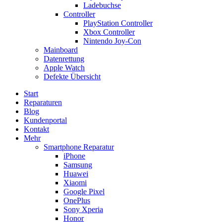
Ladebuchse
Controller
PlayStation Controller
Xbox Controller
Nintendo Joy-Con
Mainboard
Datenrettung
Apple Watch
Defekte Übersicht
Start
Reparaturen
Blog
Kundenportal
Kontakt
Mehr
Smartphone Reparatur
iPhone
Samsung
Huawei
Xiaomi
Google Pixel
OnePlus
Sony Xperia
Honor