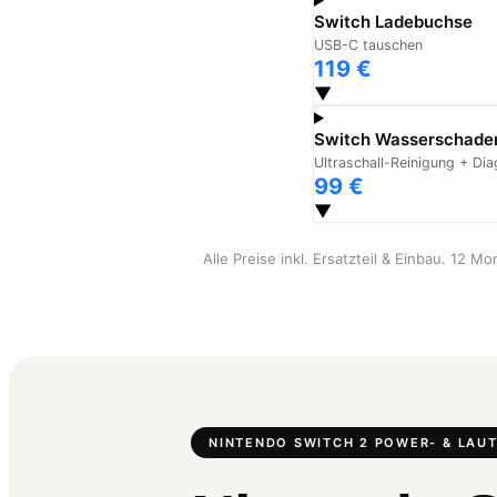
Switch Ladebuchse
USB-C tauschen
119 €
▼
Switch Wasserschade
Ultraschall-Reinigung + Di
99 €
▼
Alle Preise inkl. Ersatzteil & Einbau. 12 M
NINTENDO SWITCH 2 POWER- & LAU