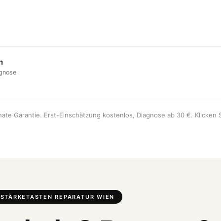
n
agnose
onate Garantie. Erst-Einschätzung kostenlos, Diagnose ab 30 €. Klicken S
TSTÄRKETASTEN REPARATUR WIEN