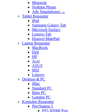
Motorola
Nothing Phone
Alle Smartphones →
Tablet Reparatur
iPad
Samsung Galaxy Tab
Microsoft Surface
Lenovo Tab
Huawei MatePad
Laptop Reparatur
MacBook
Dell
HP
Acer
ASUS
MSI
Lenovo
Desktop & PC
iMac
Standard PC
Büro PC
Gaming PC
Konsolen Reparatur
PlayStation 5
PS5 HDMI Port