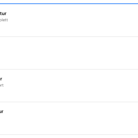
tur
plett
r
rt
ur