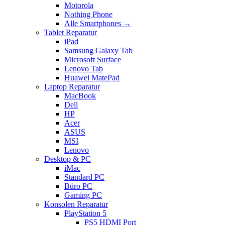
Motorola
Nothing Phone
Alle Smartphones →
Tablet Reparatur
iPad
Samsung Galaxy Tab
Microsoft Surface
Lenovo Tab
Huawei MatePad
Laptop Reparatur
MacBook
Dell
HP
Acer
ASUS
MSI
Lenovo
Desktop & PC
iMac
Standard PC
Büro PC
Gaming PC
Konsolen Reparatur
PlayStation 5
PS5 HDMI Port