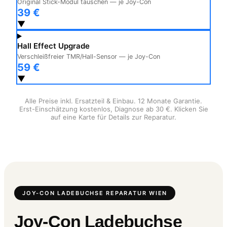
Original Stick-Modul tauschen — je Joy-Con
39 €
▼
Hall Effect Upgrade
Verschleißfreier TMR/Hall-Sensor — je Joy-Con
59 €
▼
Alle Preise inkl. Ersatzteil & Einbau. 12 Monate Garantie.
Erst-Einschätzung kostenlos, Diagnose ab 30 €. Klicken Sie
auf eine Karte für Details zur Reparatur.
JOY-CON LADEBUCHSE REPARATUR WIEN
Joy-Con Ladebuchse