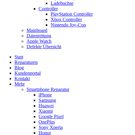
Ladebuchse
Controller
PlayStation Controller
Xbox Controller
Nintendo Joy-Con
Mainboard
Datenrettung
Apple Watch
Defekte Übersicht
Start
Reparaturen
Blog
Kundenportal
Kontakt
Mehr
Smartphone Reparatur
iPhone
Samsung
Huawei
Xiaomi
Google Pixel
OnePlus
Sony Xperia
Honor