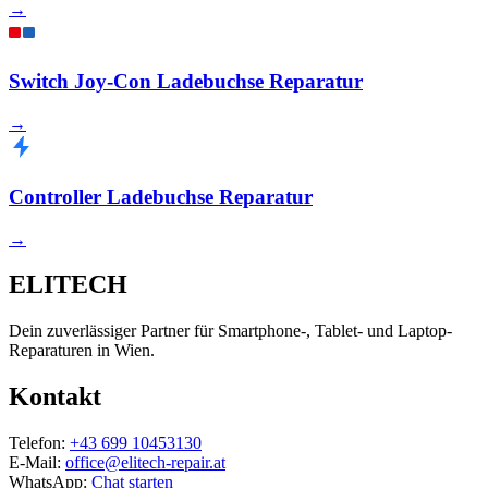
→
Switch Joy-Con Ladebuchse Reparatur
→
Controller Ladebuchse Reparatur
→
ELITECH
Dein zuverlässiger Partner für Smartphone-, Tablet- und Laptop-
Reparaturen in Wien.
Kontakt
Telefon:
+43 699 10453130
E-Mail:
office@elitech-repair.at
WhatsApp:
Chat starten