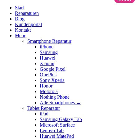
BELIEBT
BELIEBT
Start
Reparaturen
Blog
Kundenportal
Kontakt
Mehr
Smartphone Reparatur
iPhone
Samsung
Huawei
Xiaomi
Google Pixel
OnePlus
Sony Xperia
Honor
Motorola
Nothing Phone
Alle Smartphones →
Tablet Reparatur
iPad
Samsung Galaxy Tab
Microsoft Surface
Lenovo Tab
Huawei MatePad