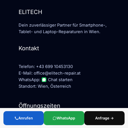
ELITECH
Dein zuverlässiger Partner für Smartphone-,
Tablet- und Laptop-Reparaturen in Wien.
Kontakt
Telefon:
+43 699 10453130
E-Mail:
office@elitech-repair.at
WhatsApp:
Chat starten
Standort: Wien, Österreich
Öffnungszeiten
Anrufen
WhatsApp
Anfrage →
Mo – Fr:
10:00 – 18:00
Sa:
10:00 – 14:00