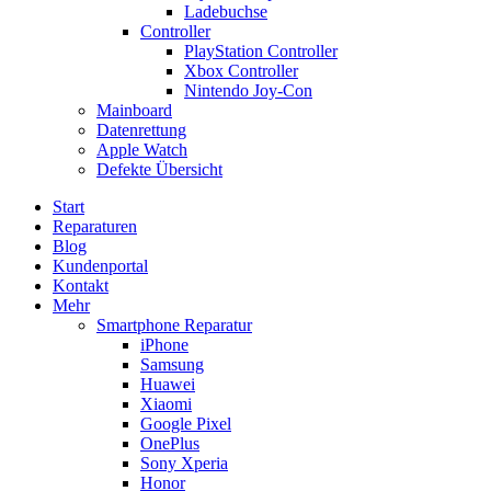
Ladebuchse
Controller
PlayStation Controller
Xbox Controller
Nintendo Joy-Con
Mainboard
Datenrettung
Apple Watch
Defekte Übersicht
Start
Reparaturen
Blog
Kundenportal
Kontakt
Mehr
Smartphone Reparatur
iPhone
Samsung
Huawei
Xiaomi
Google Pixel
OnePlus
Sony Xperia
Honor