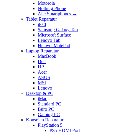
Motorola
Nothing Phone
Alle Smartphones →
Tablet Reparatur
iPad
Samsung Galaxy Tab
Microsoft Surface
Lenovo Tab
Huawei MatePad
Laptop Reparatur
MacBook
Dell
HP
Acer
ASUS
MSI
Lenovo
Desktop & PC
iMac
Standard PC
Büro PC
Gaming PC
Konsolen Reparatur
PlayStation 5
PS5 HDMI Port