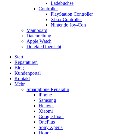
Ladebuchse
Controller
PlayStation Controller
Xbox Controller
Nintendo Joy-Con
Mainboard
Datenrettung
Apple Watch
Defekte Übersicht
Start
Reparaturen
Blog
Kundenportal
Kontakt
Mehr
Smartphone Reparatur
iPhone
Samsung
Huawei
Xiaomi
Google Pixel
OnePlus
Sony Xperia
Honor