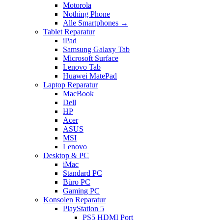
Motorola
Nothing Phone
Alle Smartphones →
Tablet Reparatur
iPad
Samsung Galaxy Tab
Microsoft Surface
Lenovo Tab
Huawei MatePad
Laptop Reparatur
MacBook
Dell
HP
Acer
ASUS
MSI
Lenovo
Desktop & PC
iMac
Standard PC
Büro PC
Gaming PC
Konsolen Reparatur
PlayStation 5
PS5 HDMI Port