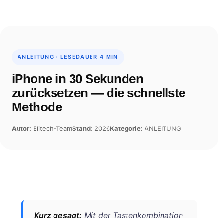
Skip
to
content
ANLEITUNG · LESEDAUER 4 MIN
iPhone in 30 Sekunden
zurücksetzen — die schnellste
Methode
Autor:
Elitech-Team
Stand:
2026
Kategorie:
ANLEITUNG
Kurz gesagt:
Mit der Tastenkombination