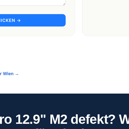
ICKEN →
ur Wien →
ro 12.9" M2 defekt? W