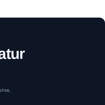
WhatsApp
Anrufen
atur
uchse,