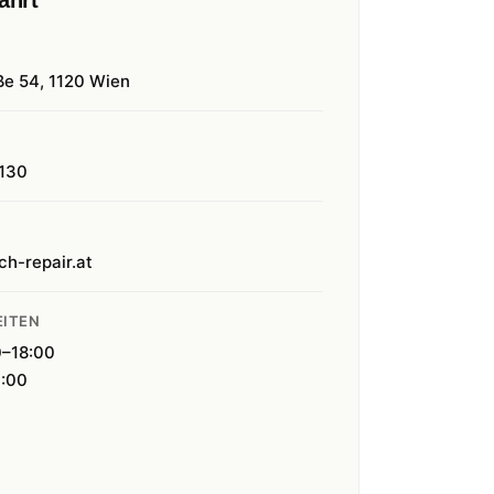
ahrt
ße 54, 1120 Wien
130
ch-repair.at
ITEN
0–18:00
4:00