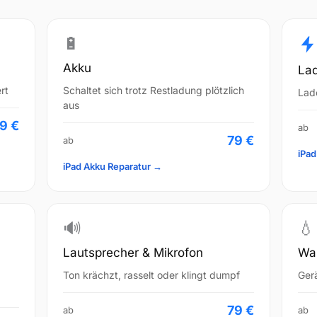
🔋
Akku
La
rt
Schaltet sich trotz Restladung plötzlich
Lade
aus
9 €
ab
79 €
ab
iPa
iPad Akku Reparatur →
🔊
💧
Lautsprecher & Mikrofon
Wa
Ton krächzt, rasselt oder klingt dumpf
Ger
79 €
ab
ab