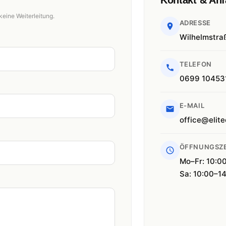
Kontakt & Anf
keine Weiterleitung.
ADRESSE
Wilhelmstra
TELEFON
0699 10453
E-MAIL
office@elite
ÖFFNUNGSZE
Mo–Fr: 10:0
Sa: 10:00–1