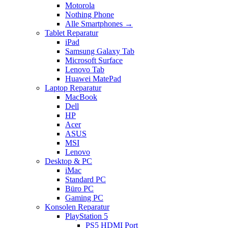
Motorola
Nothing Phone
Alle Smartphones →
Tablet Reparatur
iPad
Samsung Galaxy Tab
Microsoft Surface
Lenovo Tab
Huawei MatePad
Laptop Reparatur
MacBook
Dell
HP
Acer
ASUS
MSI
Lenovo
Desktop & PC
iMac
Standard PC
Büro PC
Gaming PC
Konsolen Reparatur
PlayStation 5
PS5 HDMI Port