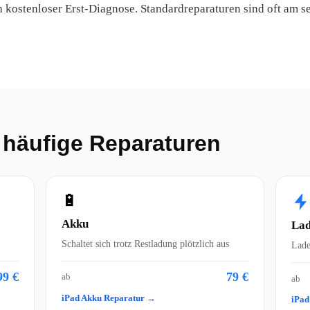
h kostenloser Erst-Diagnose. Standardreparaturen sind oft am se
– häufige Reparaturen
🔋
Akku
Lad
Schaltet sich trotz Restladung plötzlich aus
Lade
99 €
79 €
ab
ab
iPad Akku Reparatur →
iPad