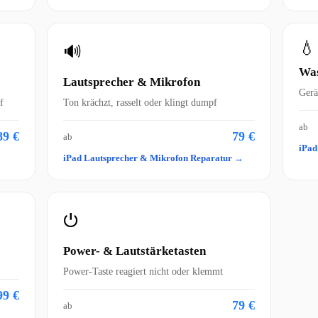
💧
🔊
Was
Lautsprecher & Mikrofon
Gerä
f
Ton krächzt, rasselt oder klingt dumpf
ab
89 €
79 €
ab
iPad
iPad Lautsprecher & Mikrofon Reparatur →
⏻
Power- & Lautstärketasten
Power-Taste reagiert nicht oder klemmt
99 €
79 €
ab