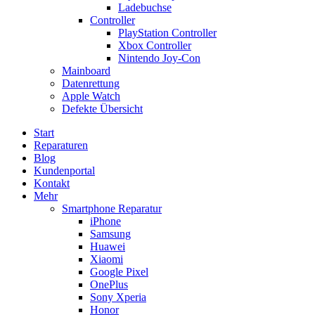
Ladebuchse
Controller
PlayStation Controller
Xbox Controller
Nintendo Joy-Con
Mainboard
Datenrettung
Apple Watch
Defekte Übersicht
Start
Reparaturen
Blog
Kundenportal
Kontakt
Mehr
Smartphone Reparatur
iPhone
Samsung
Huawei
Xiaomi
Google Pixel
OnePlus
Sony Xperia
Honor