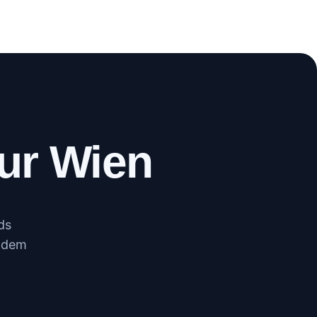
WhatsApp
Anrufen
ur Wien
ds
r dem