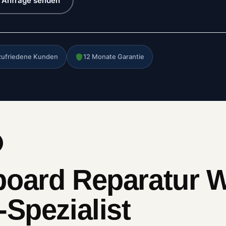
Anfrage senden
zufriedene Kunden
12 Monate Garantie
board Reparatur W
-Spezialist