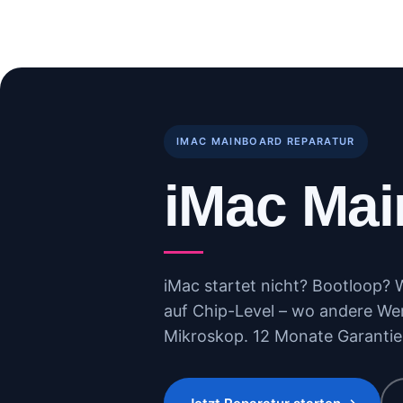
Skip
to
Start
Reparaturen
B
content
IMAC MAINBOARD REPARATUR
iMac Mai
iMac startet nicht? Bootloop?
auf Chip-Level – wo andere Wer
Mikroskop. 12 Monate Garantie