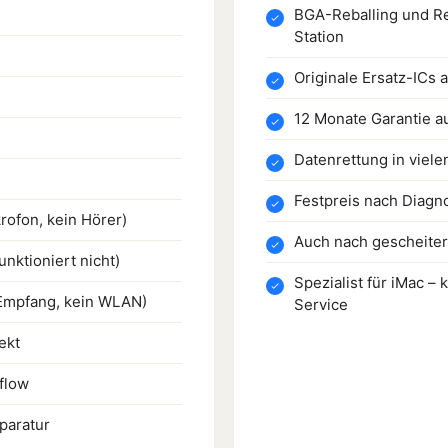
BGA-Reballing und Ref
Station
Originale Ersatz-ICs 
12 Monate Garantie a
Datenrettung in viele
Festpreis nach Diagn
rofon, kein Hörer)
Auch nach gescheite
nktioniert nicht)
Spezialist für iMac 
Empfang, kein WLAN)
Service
ekt
eflow
paratur