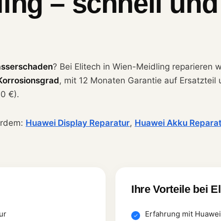
ing – schnell und
sserschaden
? Bei Elitech in Wien-Meidling reparieren 
Korrosionsgrad
, mit 12 Monaten Garantie auf Ersatzteil
0 €).
erdem:
Huawei Display Reparatur
,
Huawei Akku Reparat
Ihre Vorteile bei E
ur
Erfahrung mit Huawei