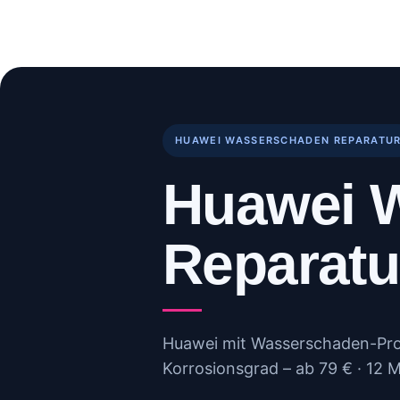
Skip
to
Start
Reparaturen
B
content
HUAWEI WASSERSCHADEN REPARATU
Huawei 
Reparatu
Huawei mit Wasserschaden-Prob
Korrosionsgrad – ab 79 € · 12 M