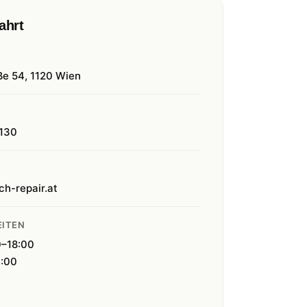
ahrt
ße 54, 1120 Wien
130
ch-repair.at
ITEN
0–18:00
4:00