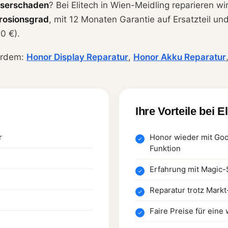
serschaden
? Bei Elitech in Wien-Meidling reparieren w
rosionsgrad
, mit 12 Monaten Garantie auf Ersatzteil un
0 €).
erdem:
Honor Display Reparatur
,
Honor Akku Reparatur
Ihre Vorteile bei E
r
Honor wieder mit Goo
Funktion
Erfahrung mit Magic-
Reparatur trotz Mark
Faire Preise für ein