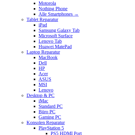
Motorola
Nothing Phone
Alle Smartphones →
Tablet Reparatur
iPad
Samsung Galaxy Tab
Microsoft Surface
Lenovo Tab
Huawei MatePad
Laptop Reparatur
MacBook
Dell
HP
Acer
ASUS
MSI
Lenovo
Desktop & PC
iMac
Standard PC
Büro PC
Gaming PC
Konsolen Reparatur
PlayStation 5
PS5 HDMI Port