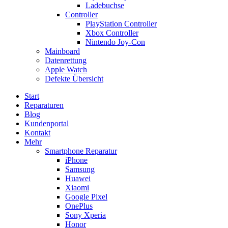
Ladebuchse
Controller
PlayStation Controller
Xbox Controller
Nintendo Joy-Con
Mainboard
Datenrettung
Apple Watch
Defekte Übersicht
Start
Reparaturen
Blog
Kundenportal
Kontakt
Mehr
Smartphone Reparatur
iPhone
Samsung
Huawei
Xiaomi
Google Pixel
OnePlus
Sony Xperia
Honor