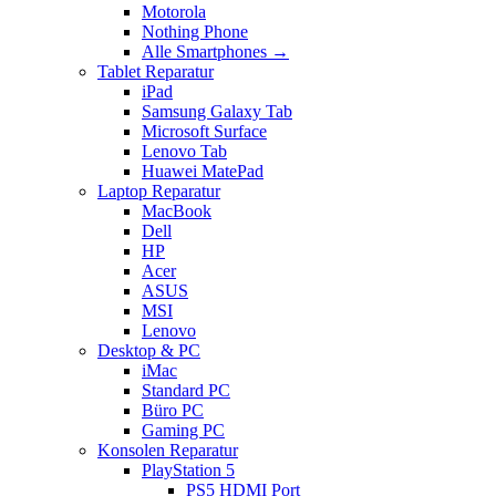
Motorola
Nothing Phone
Alle Smartphones →
Tablet Reparatur
iPad
Samsung Galaxy Tab
Microsoft Surface
Lenovo Tab
Huawei MatePad
Laptop Reparatur
MacBook
Dell
HP
Acer
ASUS
MSI
Lenovo
Desktop & PC
iMac
Standard PC
Büro PC
Gaming PC
Konsolen Reparatur
PlayStation 5
PS5 HDMI Port