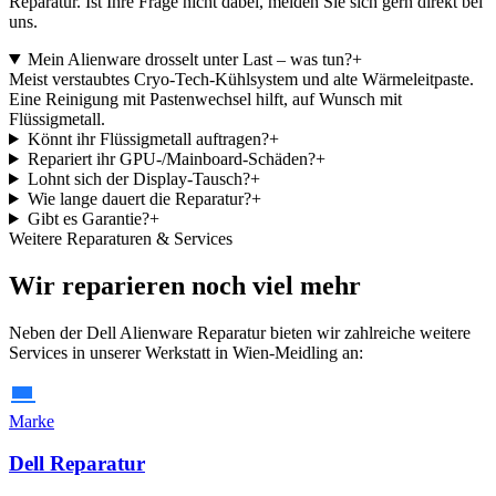
Reparatur. Ist Ihre Frage nicht dabei, melden Sie sich gern direkt bei
uns.
Mein Alienware drosselt unter Last – was tun?
+
Meist verstaubtes Cryo-Tech-Kühlsystem und alte Wärmeleitpaste.
Eine Reinigung mit Pastenwechsel hilft, auf Wunsch mit
Flüssigmetall.
Könnt ihr Flüssigmetall auftragen?
+
Repariert ihr GPU-/Mainboard-Schäden?
+
Lohnt sich der Display-Tausch?
+
Wie lange dauert die Reparatur?
+
Gibt es Garantie?
+
Weitere Reparaturen & Services
Wir reparieren noch viel mehr
Neben der Dell Alienware Reparatur bieten wir zahlreiche weitere
Services in unserer Werkstatt in Wien-Meidling an:
Marke
Dell Reparatur