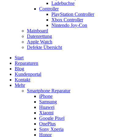
Ladebuchse
Controller
PlayStation Controller
Xbox Controller
Nintendo Joy-Con
Mainboard
Datenrettung
Apple Watch
Defekte Übersicht
Start
Reparaturen
Blog
Kundenportal
Kontakt
Mehr
Smartphone Reparatur
iPhone
Samsung
Huawei
Xiaomi
Google Pixel
OnePlus
Sony Xperia
Honor