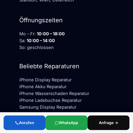
Standort: Wien, Österreich
Öffnungszeiten
Mo – Fr:
10:00 – 18:00
Sa:
10:00 – 14:00
So: geschlossen
Beliebte Reparaturen
iPhone Display Reparatur
iPhone Akku Reparatur
iPhone Wasserschaden Reparatur
iPhone Ladebuchse Reparatur
Samsung Display Reparatur
Samsung Akku Reparatur
MacBook Display Reparatur
Anrufen
WhatsApp
Anfrage →
MacBook Akku Reparatur