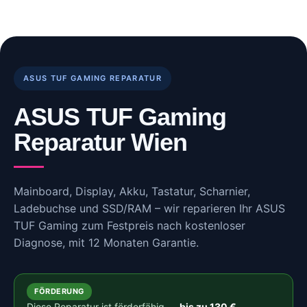
Skip
to
content
ASUS TUF GAMING REPARATUR
ASUS TUF Gaming
Reparatur Wien
Mainboard, Display, Akku, Tastatur, Scharnier,
Ladebuchse und SSD/RAM – wir reparieren Ihr ASUS
TUF Gaming zum Festpreis nach kostenloser
Diagnose, mit 12 Monaten Garantie.
FÖRDERUNG
Diese Reparatur ist förderfähig —
bis zu 130 €