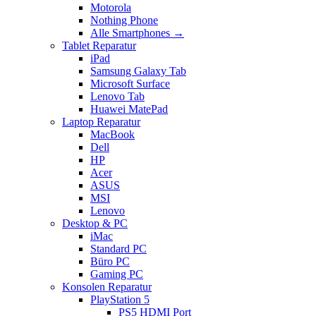
Motorola
Nothing Phone
Alle Smartphones →
Tablet Reparatur
iPad
Samsung Galaxy Tab
Microsoft Surface
Lenovo Tab
Huawei MatePad
Laptop Reparatur
MacBook
Dell
HP
Acer
ASUS
MSI
Lenovo
Desktop & PC
iMac
Standard PC
Büro PC
Gaming PC
Konsolen Reparatur
PlayStation 5
PS5 HDMI Port