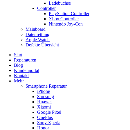
Ladebuchse
Controller
PlayStation Controller
Xbox Controller
Nintendo Joy-Con
Mainboard
Datenrettung
Apple Watch
Defekte Übersicht
Start
Reparaturen
Blog
Kundenportal
Kontakt
Mehr
Smartphone Reparatur
iPhone
Samsung
Huawei
Xiaomi
Google Pixel
OnePlus
Sony Xperia
Honor