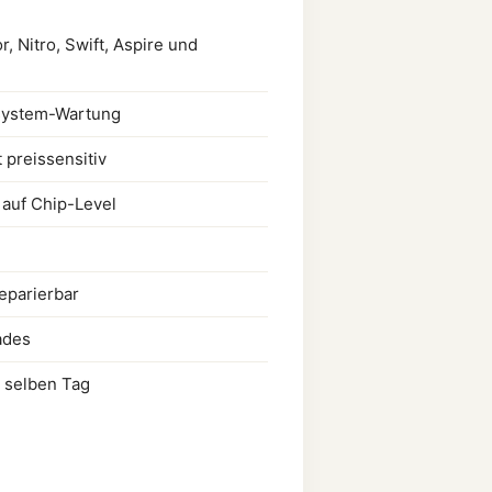
, Nitro, Swift, Aspire und
system-Wartung
t preissensitiv
auf Chip-Level
eparierbar
ades
m selben Tag