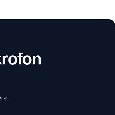
WhatsApp
Anrufen
krofon
9 € ·