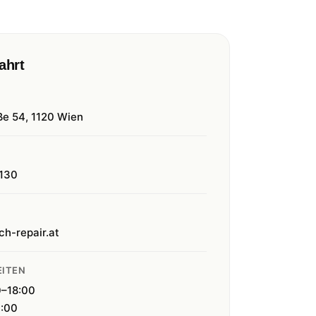
ahrt
ße 54, 1120 Wien
130
ch-repair.at
ITEN
0–18:00
4:00