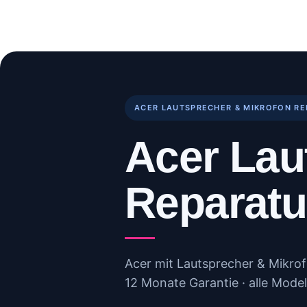
Skip
to
Start
Reparaturen
B
content
ACER LAUTSPRECHER & MIKROFON R
Acer Lau
Reparatu
Acer mit Lautsprecher & Mikrof
12 Monate Garantie · alle Model