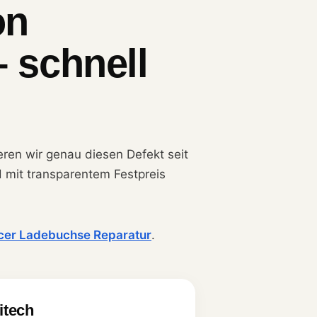
on
– schnell
ieren wir genau diesen Defekt seit
d mit transparentem Festpreis
cer Ladebuchse Reparatur
.
litech