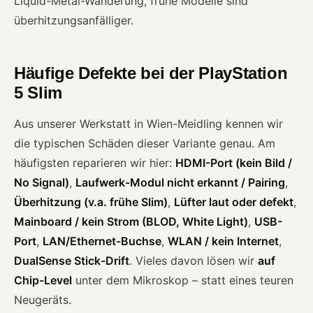
Liquid-Metal-Wanderung, frühe Modelle sind
überhitzungsanfälliger.
Häufige Defekte bei der PlayStation
5 Slim
Aus unserer Werkstatt in Wien-Meidling kennen wir
die typischen Schäden dieser Variante genau. Am
häufigsten reparieren wir hier:
HDMI-Port (kein Bild /
No Signal)
,
Laufwerk-Modul nicht erkannt / Pairing
,
Überhitzung (v.a. frühe Slim)
,
Lüfter laut oder defekt
,
Mainboard / kein Strom (BLOD, White Light)
,
USB-
Port
,
LAN/Ethernet-Buchse
,
WLAN / kein Internet
,
DualSense Stick-Drift
. Vieles davon lösen wir
auf
Chip-Level
unter dem Mikroskop – statt eines teuren
Neugeräts.