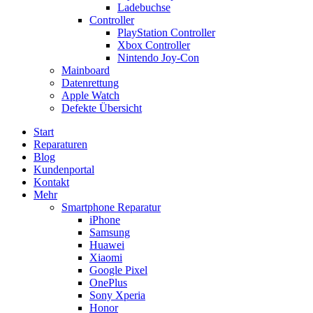
Ladebuchse
Controller
PlayStation Controller
Xbox Controller
Nintendo Joy-Con
Mainboard
Datenrettung
Apple Watch
Defekte Übersicht
Start
Reparaturen
Blog
Kundenportal
Kontakt
Mehr
Smartphone Reparatur
iPhone
Samsung
Huawei
Xiaomi
Google Pixel
OnePlus
Sony Xperia
Honor