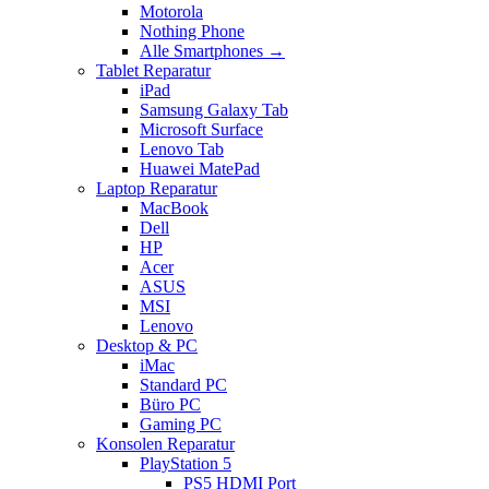
Motorola
Nothing Phone
Alle Smartphones →
Tablet Reparatur
iPad
Samsung Galaxy Tab
Microsoft Surface
Lenovo Tab
Huawei MatePad
Laptop Reparatur
MacBook
Dell
HP
Acer
ASUS
MSI
Lenovo
Desktop & PC
iMac
Standard PC
Büro PC
Gaming PC
Konsolen Reparatur
PlayStation 5
PS5 HDMI Port