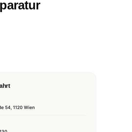
eparatur
ahrt
ße 54, 1120 Wien
130