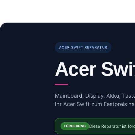
Skip
to
Start
Reparaturen
B
content
ACER SWIFT REPARATUR
Acer Swi
Mainboard, Display, Akku, Tast
Ihr Acer Swift zum Festpreis n
Diese Reparatur ist fö
FÖRDERUNG