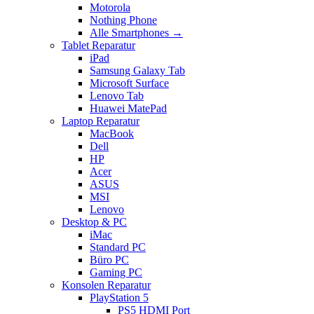
Motorola
Nothing Phone
Alle Smartphones →
Tablet Reparatur
iPad
Samsung Galaxy Tab
Microsoft Surface
Lenovo Tab
Huawei MatePad
Laptop Reparatur
MacBook
Dell
HP
Acer
ASUS
MSI
Lenovo
Desktop & PC
iMac
Standard PC
Büro PC
Gaming PC
Konsolen Reparatur
PlayStation 5
PS5 HDMI Port