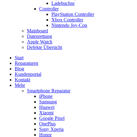
Ladebuchse
Controller
PlayStation Controller
Xbox Controller
Nintendo Joy-Con
Mainboard
Datenrettung
Apple Watch
Defekte Übersicht
Start
Reparaturen
Blog
Kundenportal
Kontakt
Mehr
Smartphone Reparatur
iPhone
Samsung
Huawei
Xiaomi
Google Pixel
OnePlus
Sony Xperia
Honor