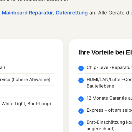
h
Mainboard Reparatur
,
Datenrettung
an. Alle Geräte di
Ihre Vorteile bei E
al)
Chip-Level-Reparatu
ervice (höhere Abwärme)
HDMI/LAN/Lüfter-Con
Bauteilebene
12 Monate Garantie auf
 White Light, Boot-Loop)
Express – oft am sel
Erst-Einschätzung kos
angerechnet)