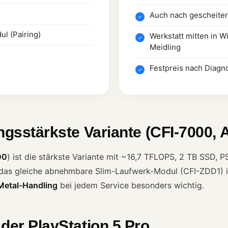
Auch nach gescheite
l (Pairing)
Werkstatt mitten in W
Meidling
Festpreis nach Diagno
ngsstärkste Variante (CFI-7000, Al
00
) ist die stärkste Variante mit ~16,7 TFLOPS, 2 TB SSD, P
 das gleiche abnehmbare Slim-Laufwerk-Modul (CFI-ZDD1) i
Metal-Handling
bei jedem Service besonders wichtig.
 der PlayStation 5 Pro